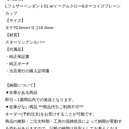
Lフェザーペンダント01 w/イーグルクロー&ターコイズプレーン
カップ
【サイズ】
タテ70.0mm×ヨコ16.0mm
【材質】
スターリングシルバー
【付属品】
・純正保証書
・純正ポーチ
・当店発行の購入証明書
【納期について】
▼在庫がある商品
即日～1週間以内での発送となります。
▼在庫がない商品 ***商品代引ご利用不可***
オーダー(予約注文)をお受けすることが可能です。
商品の種類・ご注文時期・工房の混雑状況によって納期が変動す
る恐れがありますので、記載の納期は目安としてお考えくださ