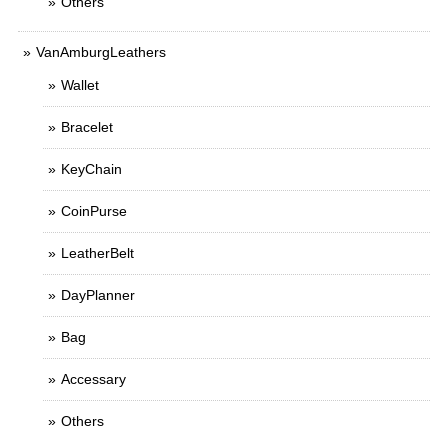
Others
VanAmburgLeathers
Wallet
Bracelet
KeyChain
CoinPurse
LeatherBelt
DayPlanner
Bag
Accessary
Others