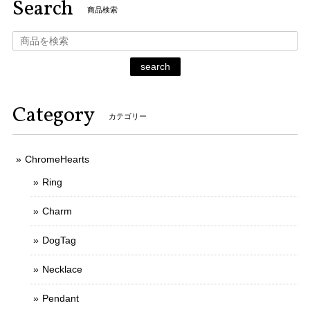
Search
商品検索
search
Category
カテゴリー
ChromeHearts
Ring
Charm
DogTag
Necklace
Pendant