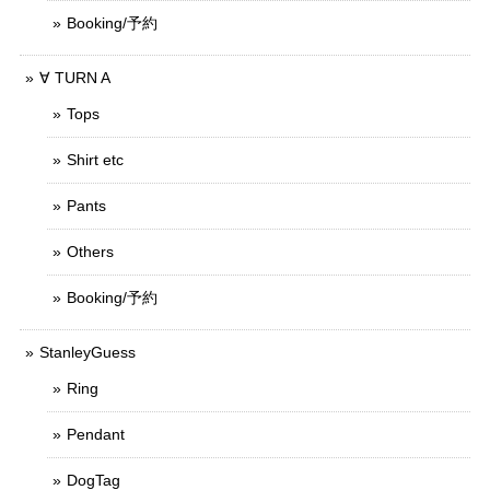
Booking/予約
∀ TURN A
Tops
Shirt etc
Pants
Others
Booking/予約
StanleyGuess
Ring
Pendant
DogTag