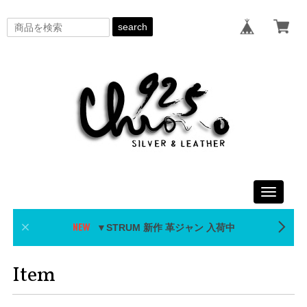
search
Toggle
navigati
▼STRUM 新作 革ジャン 入荷中
Item