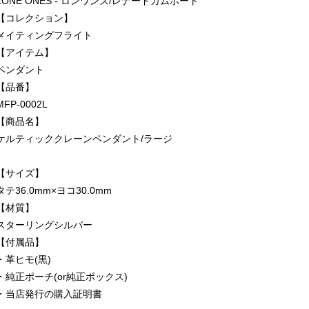
LONE ONES - ロンワンズ/レナードカムホート
【コレクション】
メイティングフライト
【アイテム】
ペンダント
【品番】
MFP-0002L
【商品名】
ケルティッククレーンペンダント/ラージ
【サイズ】
タテ36.0mm×ヨコ30.0mm
【材質】
スターリングシルバー
【付属品】
・革ヒモ(黒)
・純正ポーチ(or純正ボックス)
・当店発行の購入証明書