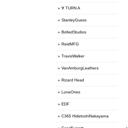
∀ TURN A
StanleyGuess
BoltedStudios
ReidMFG
TravisWalker
VanAmburgLeathers
Rizard Head
LoneOnes
EDF
C365 HidetoshiNakayama