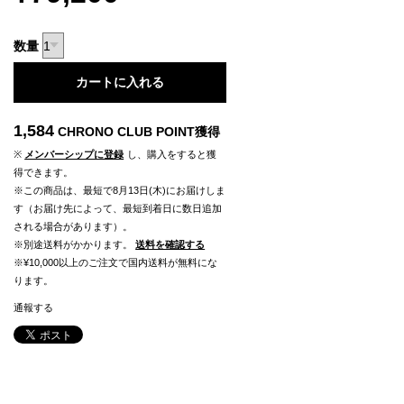
数量
カートに入れる
1,584
CHRONO CLUB POINT
獲得
※
メンバーシップに登録
し、購入をすると獲
得できます。
※この商品は、最短で8月13日(木)にお届けしま
す（お届け先によって、最短到着日に数日追加
される場合があります）。
※別途送料がかかります。
送料を確認する
※¥10,000以上のご注文で国内送料が無料にな
ります。
通報する