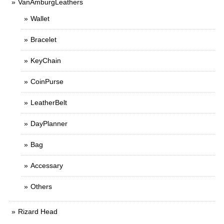
VanAmburgLeathers
Wallet
Bracelet
KeyChain
CoinPurse
LeatherBelt
DayPlanner
Bag
Accessary
Others
Rizard Head