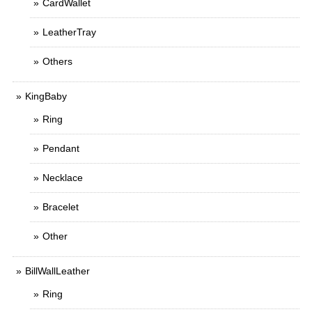
CardWallet
LeatherTray
Others
KingBaby
Ring
Pendant
Necklace
Bracelet
Other
BillWallLeather
Ring