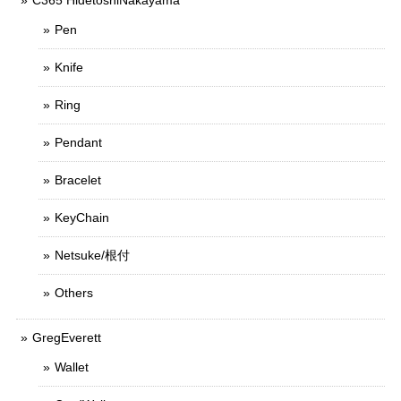
C365 HidetoshiNakayama
Pen
Knife
Ring
Pendant
Bracelet
KeyChain
Netsuke/根付
Others
GregEverett
Wallet