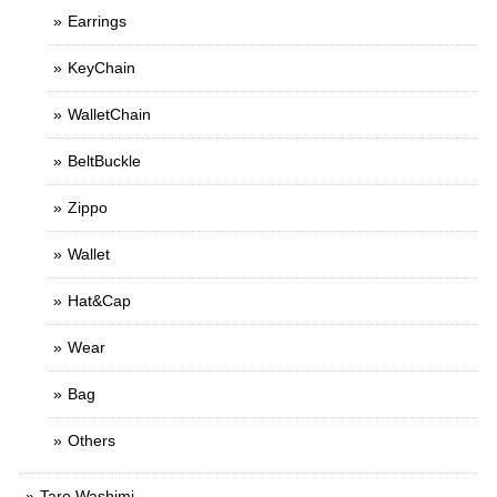
Earrings
KeyChain
WalletChain
BeltBuckle
Zippo
Wallet
Hat&Cap
Wear
Bag
Others
Taro Washimi