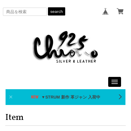
search
Toggle
navigati
▼STRUM 新作 革ジャン 入荷中
Item