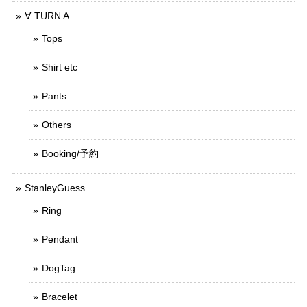
∀ TURN A
Tops
Shirt etc
Pants
Others
Booking/予約
StanleyGuess
Ring
Pendant
DogTag
Bracelet