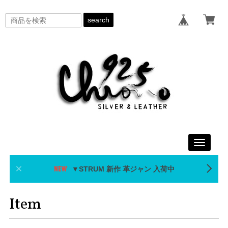
search
Toggle
navigati
▼STRUM 新作 革ジャン 入荷中
Item