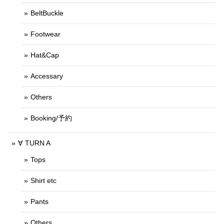
BeltBuckle
Footwear
Hat&Cap
Accessary
Others
Booking/予約
∀ TURN A
Tops
Shirt etc
Pants
Others