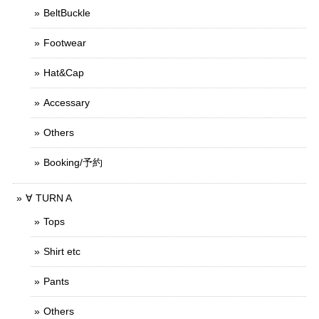
BeltBuckle
Footwear
Hat&Cap
Accessary
Others
Booking/予約
∀ TURN A
Tops
Shirt etc
Pants
Others