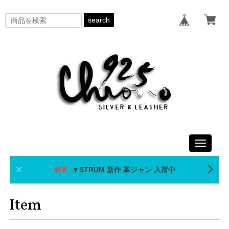
search
Toggle
navigati
▼STRUM 新作 革ジャン 入荷中
Item