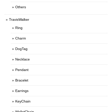
Others
TravisWalker
Ring
Charm
DogTag
Necklace
Pendant
Bracelet
Earrings
KeyChain
WalletChain