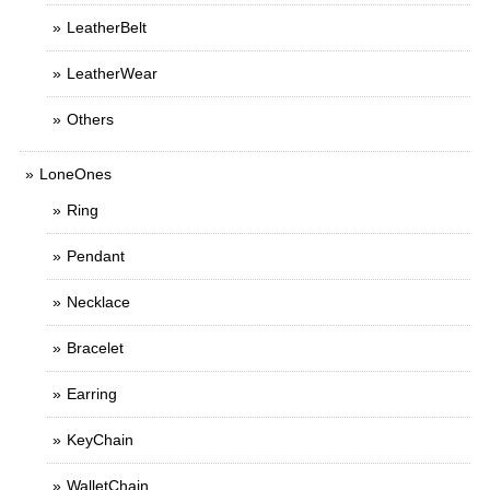
LeatherBelt
LeatherWear
Others
LoneOnes
Ring
Pendant
Necklace
Bracelet
Earring
KeyChain
WalletChain