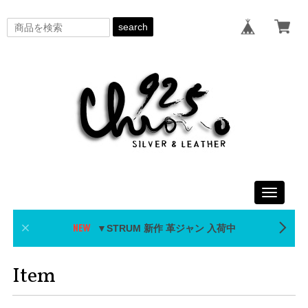
search
Toggle
navigati
▼STRUM 新作 革ジャン 入荷中
Item