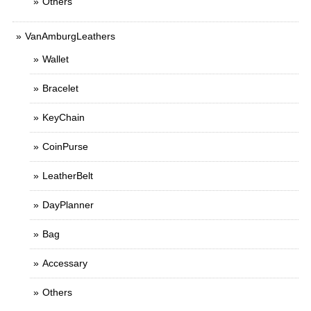
Others
VanAmburgLeathers
Wallet
Bracelet
KeyChain
CoinPurse
LeatherBelt
DayPlanner
Bag
Accessary
Others