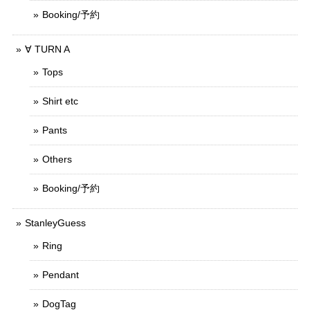
Booking/予約
∀ TURN A
Tops
Shirt etc
Pants
Others
Booking/予約
StanleyGuess
Ring
Pendant
DogTag