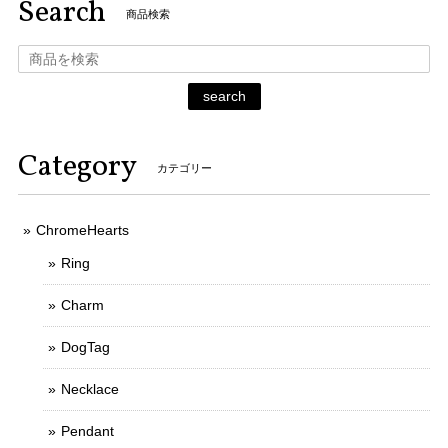
Search
商品検索
search
Category
カテゴリー
ChromeHearts
Ring
Charm
DogTag
Necklace
Pendant