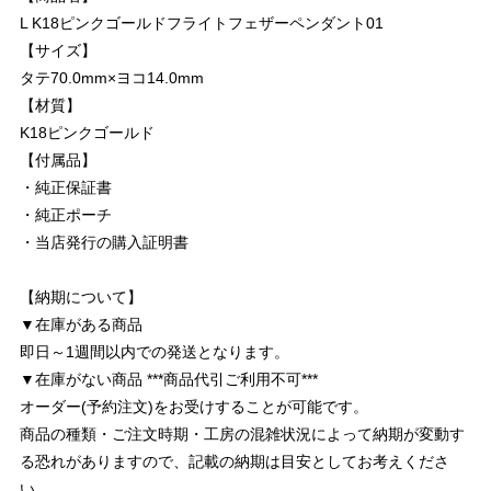
L K18ピンクゴールドフライトフェザーペンダント01
【サイズ】
タテ70.0mm×ヨコ14.0mm
【材質】
K18ピンクゴールド
【付属品】
・純正保証書
・純正ポーチ
・当店発行の購入証明書
【納期について】
▼在庫がある商品
即日～1週間以内での発送となります。
▼在庫がない商品 ***商品代引ご利用不可***
オーダー(予約注文)をお受けすることが可能です。
商品の種類・ご注文時期・工房の混雑状況によって納期が変動す
る恐れがありますので、記載の納期は目安としてお考えくださ
い。