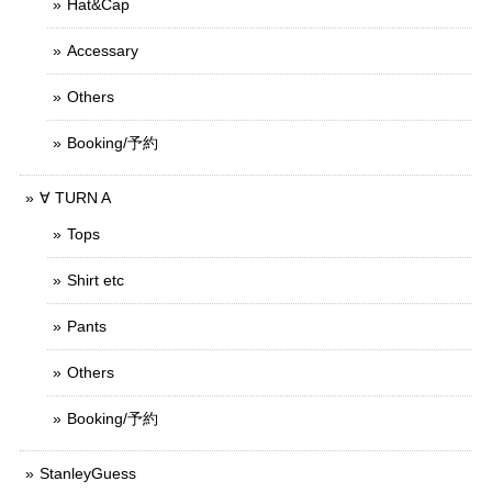
Hat&Cap
Accessary
Others
Booking/予約
∀ TURN A
Tops
Shirt etc
Pants
Others
Booking/予約
StanleyGuess