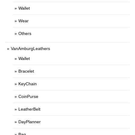
Wallet
Wear
Others
VanAmburgLeathers
Wallet
Bracelet
KeyChain
CoinPurse
LeatherBelt
DayPlanner
Bag