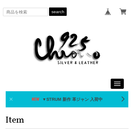
search
Toggle
navigati
▼STRUM 新作 革ジャン 入荷中
Item