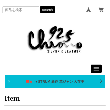
search
Toggle
navigati
▼STRUM 新作 革ジャン 入荷中
Item