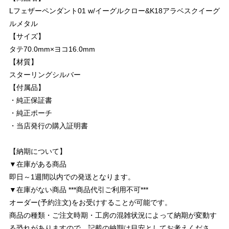
Lフェザーペンダント01 w/イーグルクロー&K18アラベスクイーグ
ルメタル
【サイズ】
タテ70.0mm×ヨコ16.0mm
【材質】
スターリングシルバー
【付属品】
・純正保証書
・純正ポーチ
・当店発行の購入証明書
【納期について】
▼在庫がある商品
即日～1週間以内での発送となります。
▼在庫がない商品 ***商品代引ご利用不可***
オーダー(予約注文)をお受けすることが可能です。
商品の種類・ご注文時期・工房の混雑状況によって納期が変動す
る恐れがありますので、記載の納期は目安としてお考えくださ