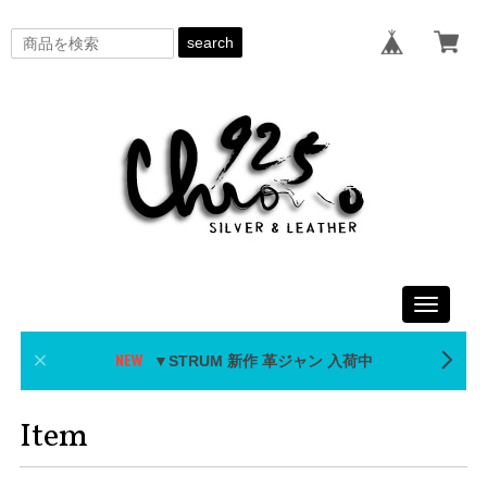
search
Toggle
navigati
▼STRUM 新作 革ジャン 入荷中
Item