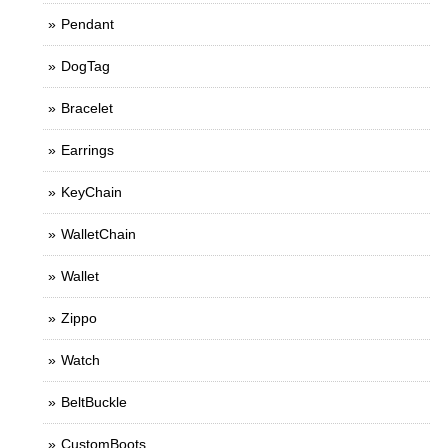
Pendant
DogTag
Bracelet
Earrings
KeyChain
WalletChain
Wallet
Zippo
Watch
BeltBuckle
CustomBoots