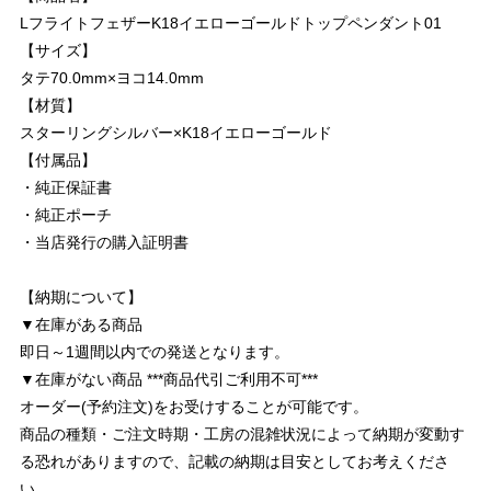
LフライトフェザーK18イエローゴールドトップペンダント01
【サイズ】
タテ70.0mm×ヨコ14.0mm
【材質】
スターリングシルバー×K18イエローゴールド
【付属品】
・純正保証書
・純正ポーチ
・当店発行の購入証明書
【納期について】
▼在庫がある商品
即日～1週間以内での発送となります。
▼在庫がない商品 ***商品代引ご利用不可***
オーダー(予約注文)をお受けすることが可能です。
商品の種類・ご注文時期・工房の混雑状況によって納期が変動す
る恐れがありますので、記載の納期は目安としてお考えくださ
い。