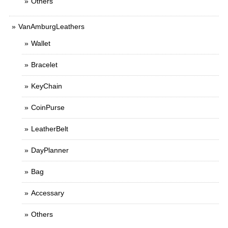
Others
VanAmburgLeathers
Wallet
Bracelet
KeyChain
CoinPurse
LeatherBelt
DayPlanner
Bag
Accessary
Others