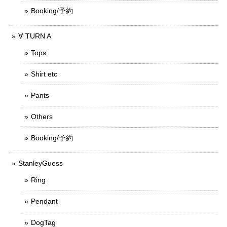
Booking/予約
∀ TURN A
Tops
Shirt etc
Pants
Others
Booking/予約
StanleyGuess
Ring
Pendant
DogTag