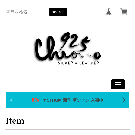
search
Toggle
navigati
▼STRUM 新作 革ジャン 入荷中
Item