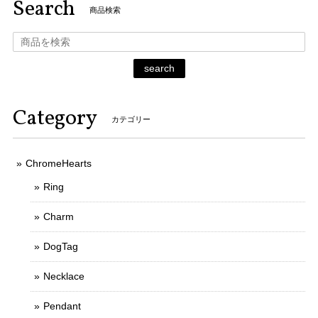
Search
商品検索
search
Category
カテゴリー
ChromeHearts
Ring
Charm
DogTag
Necklace
Pendant