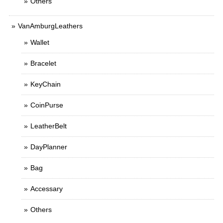
Others
VanAmburgLeathers
Wallet
Bracelet
KeyChain
CoinPurse
LeatherBelt
DayPlanner
Bag
Accessary
Others