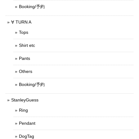
Booking/予約
∀ TURN A
Tops
Shirt etc
Pants
Others
Booking/予約
StanleyGuess
Ring
Pendant
DogTag