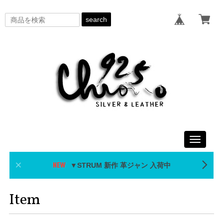
search
Toggle
navigati
▼STRUM 新作 革ジャン 入荷中
Item