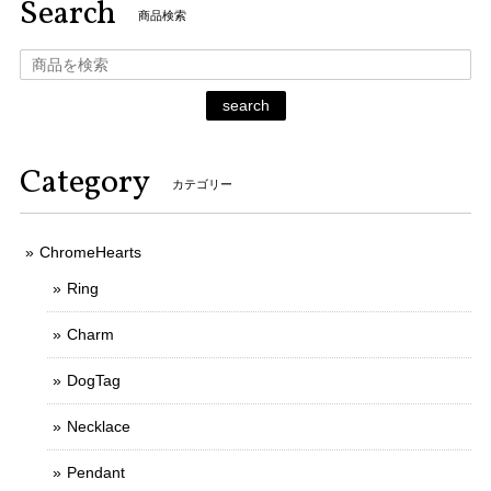
Search
商品検索
search
Category
カテゴリー
ChromeHearts
Ring
Charm
DogTag
Necklace
Pendant