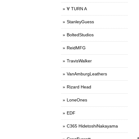
∀ TURN A
StanleyGuess
BoltedStudios
ReidMFG
TravisWalker
VanAmburgLeathers
Rizard Head
LoneOnes
EDF
C365 HidetoshiNakayama