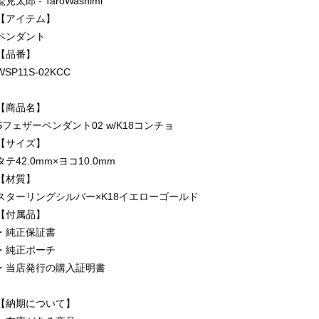
鷲見太郎 - TaroWashimi
【アイテム】
ペンダント
【品番】
WSP11S-02KCC
【商品名】
Sフェザーペンダント02 w/K18コンチョ
【サイズ】
タテ42.0mm×ヨコ10.0mm
【材質】
スターリングシルバー×K18イエローゴールド
【付属品】
・純正保証書
・純正ポーチ
・当店発行の購入証明書
【納期について】