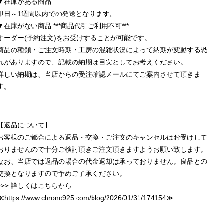
▼在庫がある商品
即日～1週間以内での発送となります。
▼在庫がない商品 ***商品代引ご利用不可***
オーダー(予約注文)をお受けすることが可能です。
商品の種類・ご注文時期・工房の混雑状況によって納期が変動する恐
れがありますので、記載の納期は目安としてお考えください。
詳しい納期は、当店からの受注確認メールにてご案内させて頂きま
す。
【返品について】
お客様のご都合による返品・交換・ご注文のキャンセルはお受けして
おりませんので十分ご検討頂きご注文頂きますようお願い致します。
なお、当店では返品の場合の代金返却は承っておりません。良品との
交換となりますので予めご了承ください。
>>> 詳しくはこちらから
≪
https://www.chrono925.com/blog/2026/01/31/174154
≫