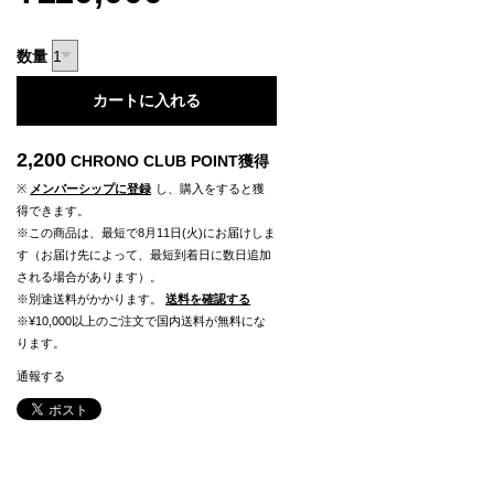
数量
カートに入れる
2,200
CHRONO CLUB POINT
獲得
※
メンバーシップに登録
し、購入をすると獲
得できます。
※この商品は、最短で8月11日(火)にお届けしま
す（お届け先によって、最短到着日に数日追加
される場合があります）。
※別途送料がかかります。
送料を確認する
※¥10,000以上のご注文で国内送料が無料にな
ります。
通報する