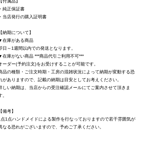
【付属品】
・純正保証書
・当店発行の購入証明書
【納期について】
▼在庫がある商品
即日～1週間以内での発送となります。
▼在庫がない商品 ***商品代引ご利用不可***
オーダー(予約注文)をお受けすることが可能です。
商品の種類・ご注文時期・工房の混雑状況によって納期が変動する恐
れがありますので、記載の納期は目安としてお考えください。
詳しい納期は、当店からの受注確認メールにてご案内させて頂きま
す。
【備考】
1点1点ハンドメイドによる製作を行なっておりますので若干雰囲気が
異なる恐れがございますので、予めご了承ください。