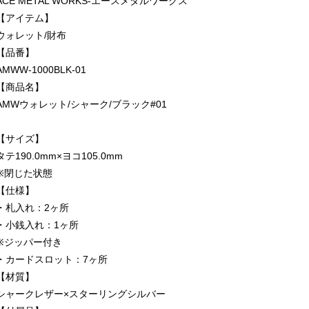
ACE METAL WORKS-エースメタルワークス
【アイテム】
ウォレット/財布
【品番】
AMWW-1000BLK-01
【商品名】
AMWウォレット/シャーク/ブラック#01
【サイズ】
タテ190.0mm×ヨコ105.0mm
※閉じた状態
【仕様】
・札入れ：2ヶ所
・小銭入れ：1ヶ所
※ジッパー付き
・カードスロット：7ヶ所
【材質】
シャークレザー×スターリングシルバー