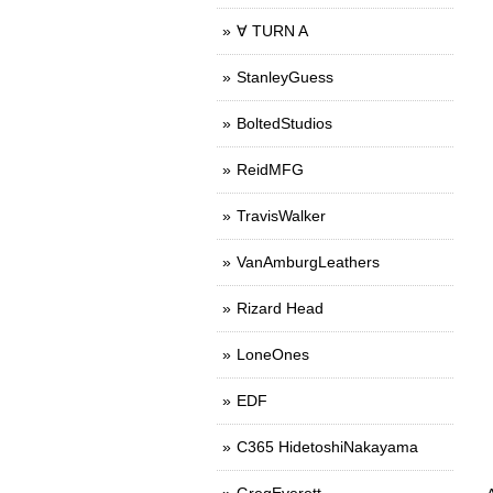
∀ TURN A
StanleyGuess
BoltedStudios
ReidMFG
TravisWalker
VanAmburgLeathers
Rizard Head
LoneOnes
EDF
C365 HidetoshiNakayama