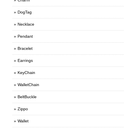
Charm
DogTag
Necklace
Pendant
Bracelet
Earrings
KeyChain
WalletChain
BeltBuckle
Zippo
Wallet