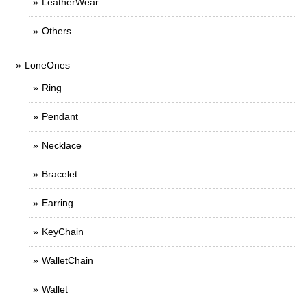
LeatherWear
Others
LoneOnes
Ring
Pendant
Necklace
Bracelet
Earring
KeyChain
WalletChain
Wallet