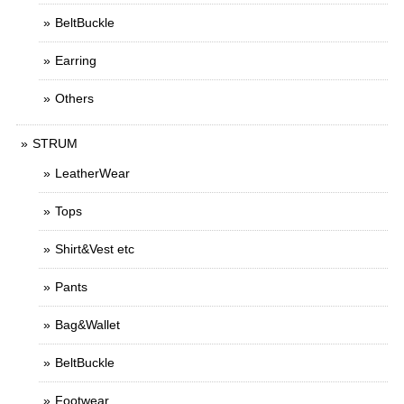
BeltBuckle
Earring
Others
STRUM
LeatherWear
Tops
Shirt&Vest etc
Pants
Bag&Wallet
BeltBuckle
Footwear