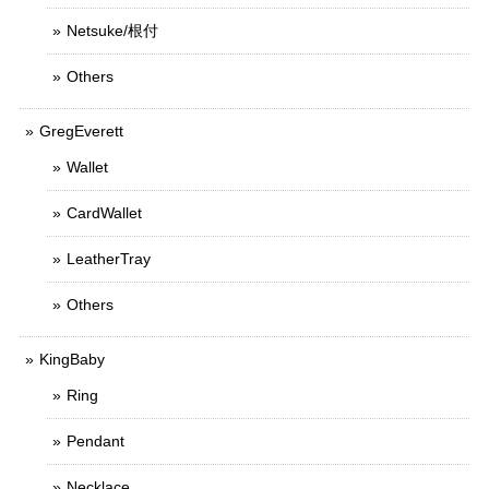
Netsuke/根付
Others
GregEverett
Wallet
CardWallet
LeatherTray
Others
KingBaby
Ring
Pendant
Necklace