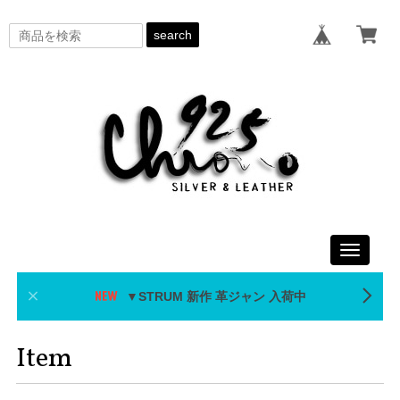
search
Toggle
navigati
▼STRUM 新作 革ジャン 入荷中
Item