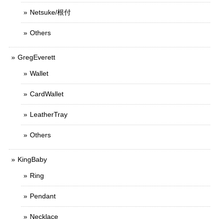
Netsuke/根付
Others
GregEverett
Wallet
CardWallet
LeatherTray
Others
KingBaby
Ring
Pendant
Necklace