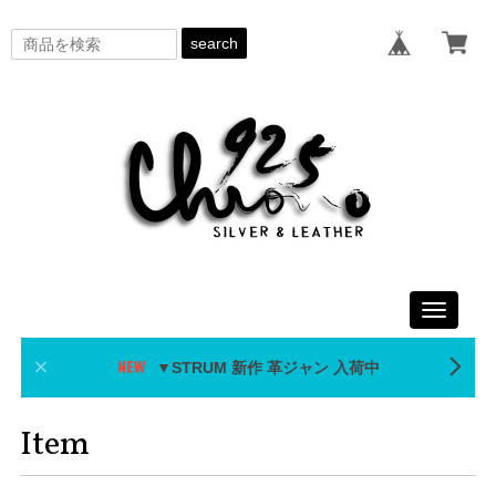
search
Toggle
navigati
▼STRUM 新作 革ジャン 入荷中
Item