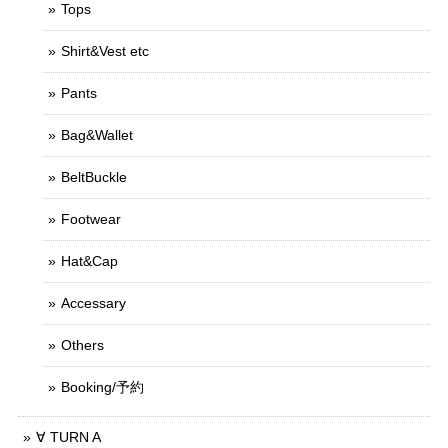
Tops
Shirt&Vest etc
Pants
Bag&Wallet
BeltBuckle
Footwear
Hat&Cap
Accessary
Others
Booking/予約
∀ TURN A