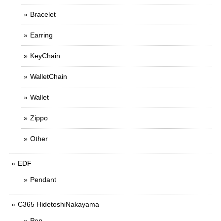
Bracelet
Earring
KeyChain
WalletChain
Wallet
Zippo
Other
EDF
Pendant
C365 HidetoshiNakayama
Pen