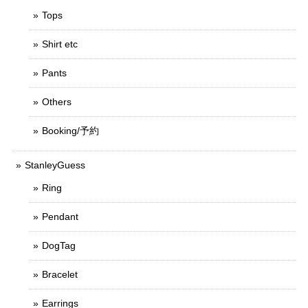
Tops
Shirt etc
Pants
Others
Booking/予約
StanleyGuess
Ring
Pendant
DogTag
Bracelet
Earrings