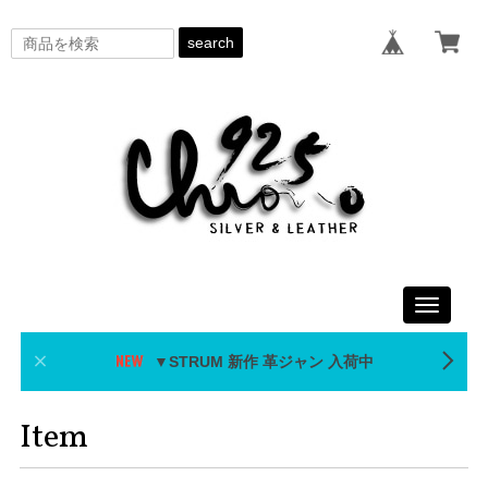
search
Toggle
navigati
▼STRUM 新作 革ジャン 入荷中
Item