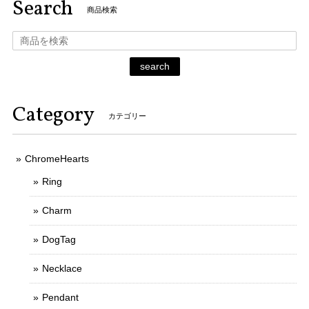
Search
商品検索
search
Category
カテゴリー
ChromeHearts
Ring
Charm
DogTag
Necklace
Pendant