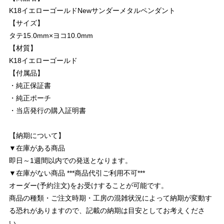
K18イエローゴールドNewサンダーメタルペンダント
【サイズ】
タテ15.0mm×ヨコ10.0mm
【材質】
K18イエローゴールド
【付属品】
・純正保証書
・純正ポーチ
・当店発行の購入証明書
【納期について】
▼在庫がある商品
即日～1週間以内での発送となります。
▼在庫がない商品 ***商品代引ご利用不可***
オーダー(予約注文)をお受けすることが可能です。
商品の種類・ご注文時期・工房の混雑状況によって納期が変動す
る恐れがありますので、記載の納期は目安としてお考えくださ
い。