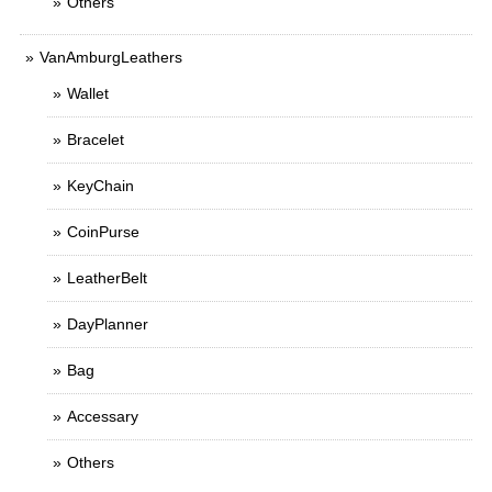
Others
VanAmburgLeathers
Wallet
Bracelet
KeyChain
CoinPurse
LeatherBelt
DayPlanner
Bag
Accessary
Others