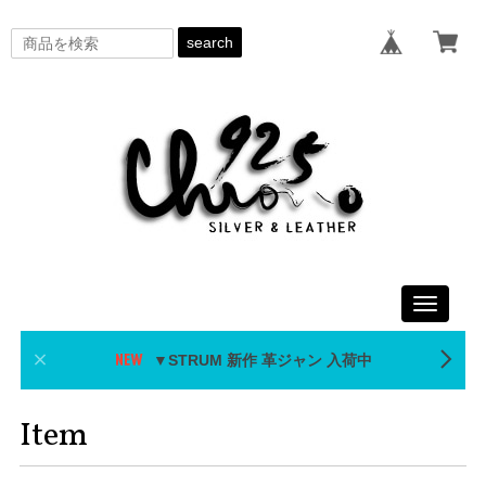
search
Toggle
navigati
▼STRUM 新作 革ジャン 入荷中
Item