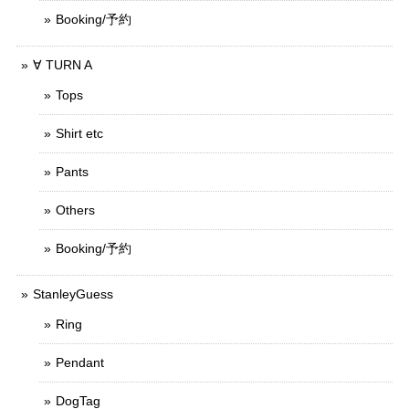
Booking/予約
∀ TURN A
Tops
Shirt etc
Pants
Others
Booking/予約
StanleyGuess
Ring
Pendant
DogTag