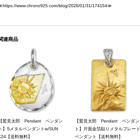
≪
https://www.chrono925.com/blog/2026/01/31/174154
≫
関連商品
【鷲見太郎 Pendant ペンダン
【鷲見太郎 Pendant ペンダン
ト】Sメタルペンダントw/SUN
ト】片面金箔貼りメタルプレー
K24【送料無料】
ペンダント【送料無料】