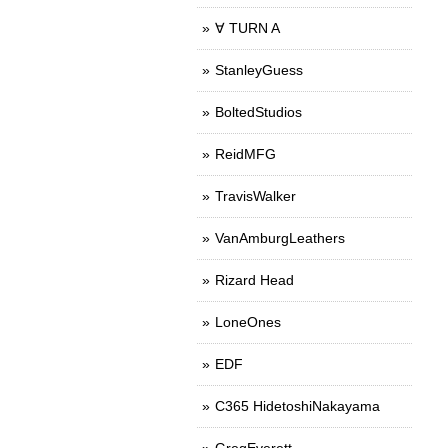
∀ TURN A
StanleyGuess
BoltedStudios
ReidMFG
TravisWalker
VanAmburgLeathers
Rizard Head
LoneOnes
EDF
C365 HidetoshiNakayama