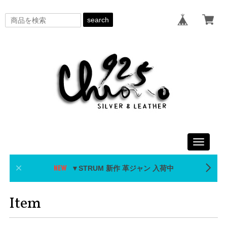
search
Toggle
navigati
▼STRUM 新作 革ジャン 入荷中
Item