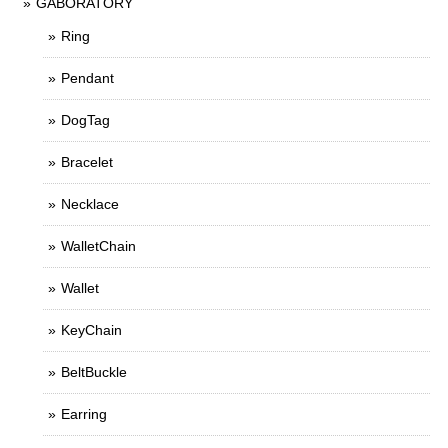
GABORATORY
Ring
Pendant
DogTag
Bracelet
Necklace
WalletChain
Wallet
KeyChain
BeltBuckle
Earring