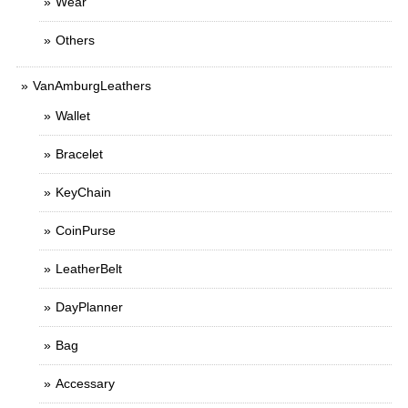
Wear
Others
VanAmburgLeathers
Wallet
Bracelet
KeyChain
CoinPurse
LeatherBelt
DayPlanner
Bag
Accessary