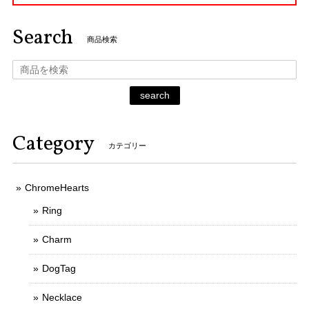
Search
商品検索
search
Category
カテゴリー
ChromeHearts
Ring
Charm
DogTag
Necklace