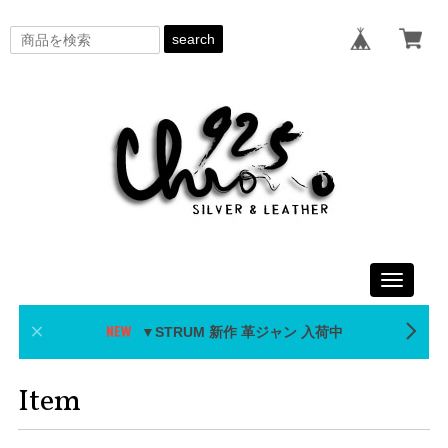
search
Toggle
navigati
▼STRUM 新作 革ジャン 入荷中
Item