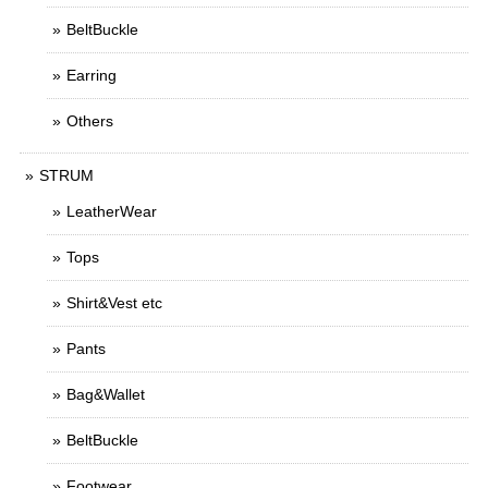
BeltBuckle
Earring
Others
STRUM
LeatherWear
Tops
Shirt&Vest etc
Pants
Bag&Wallet
BeltBuckle
Footwear