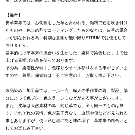
用。足を通した瞬間に、履き心地の良さを実感出来ます。
【備考】
皮革業界では、お化粧をした革と言われる、顔料で色を吹き付け
たものや、色止め剤でコーティングしたものなどは、皮革の風合
いが損なわれる為、特別な意図が無い限りSTRUMでは使用して
おりません。
基本的には革本来の風合いを生かした、染料で染色したままで仕
上げる素揚げの革を使っております。
その為、染着性が弱く、色移りやオイル移りをする事がございま
すので、着用、保管時は十分ご注意の上、お取り扱い下さい。
製品染め、加工品では、一点一点、職人の手作業の為、製品、部
分によって色ブレ、色ムラ、シミなどがある事がございます。
また、皮革は天然素材の為、同じ革でも、全く同一のものは無
く、それぞれの表情、色が若干異なり、血筋や傷などが見られる
事もありますが、使い込む程に艶と味の増す、革本来の風合いと
してお楽しみ下さい。