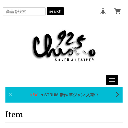
search
Toggle
navigati
▼STRUM 新作 革ジャン 入荷中
Item