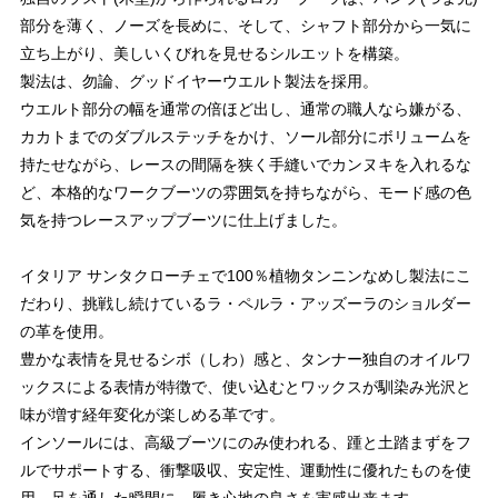
部分を薄く、ノーズを長めに、そして、シャフト部分から一気に
立ち上がり、美しいくびれを見せるシルエットを構築。
製法は、勿論、グッドイヤーウエルト製法を採用。
ウエルト部分の幅を通常の倍ほど出し、通常の職人なら嫌がる、
カカトまでのダブルステッチをかけ、ソール部分にボリュームを
持たせながら、レースの間隔を狭く手縫いでカンヌキを入れるな
ど、本格的なワークブーツの雰囲気を持ちながら、モード感の色
気を持つレースアップブーツに仕上げました。
イタリア サンタクローチェで100％植物タンニンなめし製法にこ
だわり、挑戦し続けているラ・ペルラ・アッズーラのショルダー
の革を使用。
豊かな表情を見せるシボ（しわ）感と、タンナー独自のオイルワ
ックスによる表情が特徴で、使い込むとワックスが馴染み光沢と
味が増す経年変化が楽しめる革です。
インソールには、高級ブーツにのみ使われる、踵と土踏まずをフ
ルでサポートする、衝撃吸収、安定性、運動性に優れたものを使