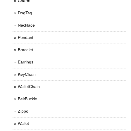
Charm
DogTag
Necklace
Pendant
Bracelet
Earrings
KeyChain
WalletChain
BeltBuckle
Zippo
Wallet