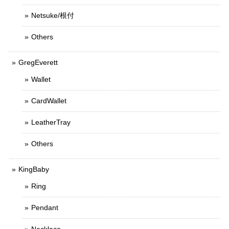
Netsuke/根付
Others
GregEverett
Wallet
CardWallet
LeatherTray
Others
KingBaby
Ring
Pendant
Necklace