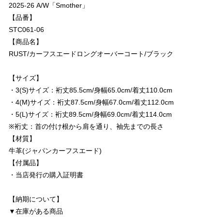
2025-26 A/W「Smother」
【品番】
STC061-06
【商品名】
RUST/カーフスエードロングオーバーコート/ブラック
【サイズ】
・3(S)サイズ：裄丈85.5cm/身幅65.0cm/着丈110.0cm
・4(M)サイズ：裄丈87.5cm/身幅67.0cm/着丈112.0cm
・5(L)サイズ：裄丈89.5cm/身幅69.0cm/着丈114.0cm
※裄丈：首の付け根から肩を通り、袖先までの長さ
【材質】
牛革(ジャパンカーフスエード)
【付属品】
・当店発行の購入証明書
【納期について】
▼在庫がある商品