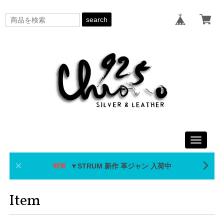
search
Toggle
navigati
▼STRUM 新作 革ジャン 入荷中
Item