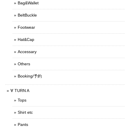
Bag&Wallet
BeltBuckle
Footwear
Hat&Cap
Accessary
Others
Booking/予約
∀ TURN A
Tops
Shirt etc
Pants