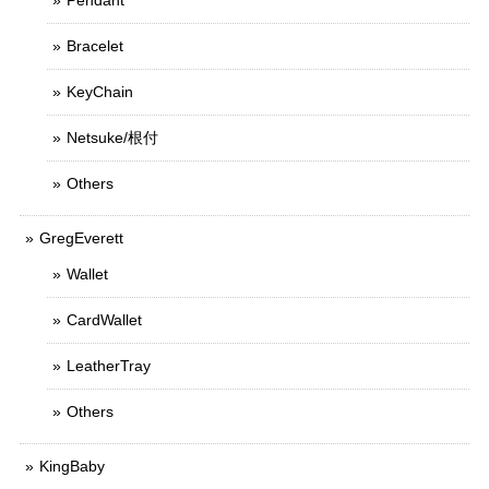
Pendant
Bracelet
KeyChain
Netsuke/根付
Others
GregEverett
Wallet
CardWallet
LeatherTray
Others
KingBaby