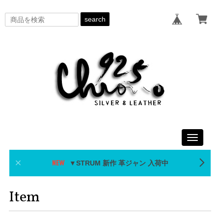
search
Toggle
navigati
▼STRUM 新作 革ジャン 入荷中
Item