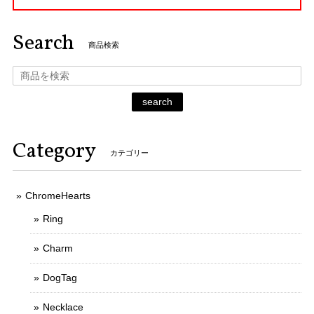
Search
商品検索
search
Category
カテゴリー
ChromeHearts
Ring
Charm
DogTag
Necklace