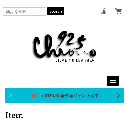
search
Toggle
navigati
▼STRUM 新作 革ジャン 入荷中
Item