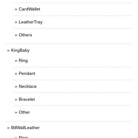
CardWallet
LeatherTray
Others
KingBaby
Ring
Pendant
Necklace
Bracelet
Other
BillWallLeather
Ring