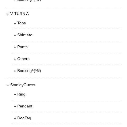
∀ TURN A
Tops
Shirt etc
Pants
Others
Booking/予約
StanleyGuess
Ring
Pendant
DogTag