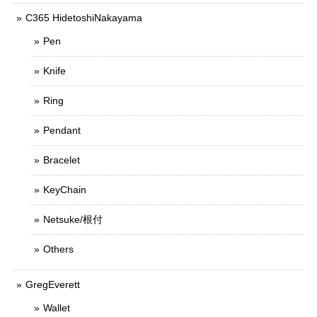
C365 HidetoshiNakayama
Pen
Knife
Ring
Pendant
Bracelet
KeyChain
Netsuke/根付
Others
GregEverett
Wallet