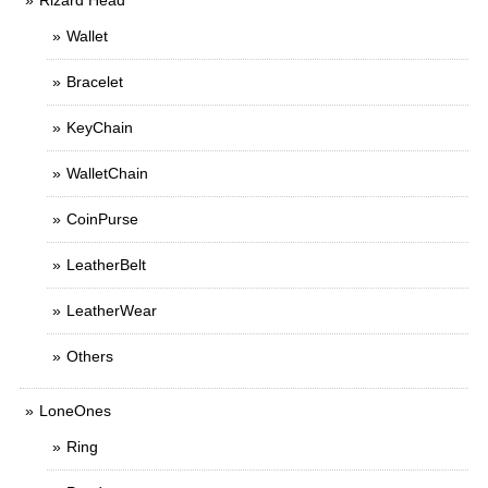
Rizard Head
Wallet
Bracelet
KeyChain
WalletChain
CoinPurse
LeatherBelt
LeatherWear
Others
LoneOnes
Ring