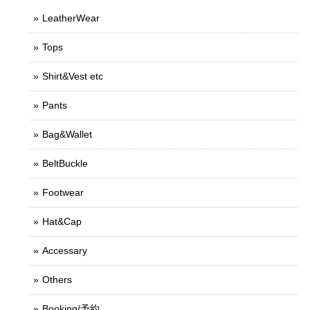
LeatherWear
Tops
Shirt&Vest etc
Pants
Bag&Wallet
BeltBuckle
Footwear
Hat&Cap
Accessary
Others
Booking/予約