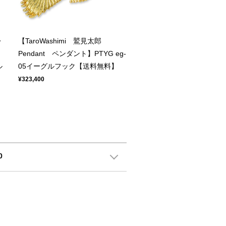
レ
【TaroWashimi 鷲見太郎
Pendant ペンダント】PTYG eg-
ル
05イーグルフック【送料無料】
¥323,400
0