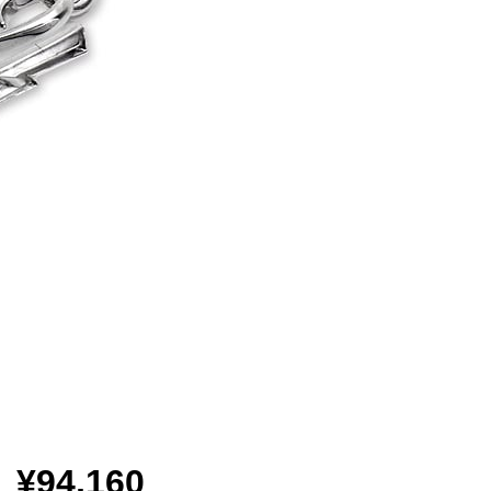
¥94,160