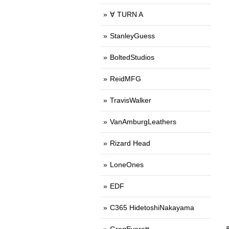
∀ TURN A
StanleyGuess
BoltedStudios
ReidMFG
TravisWalker
VanAmburgLeathers
Rizard Head
LoneOnes
EDF
C365 HidetoshiNakayama