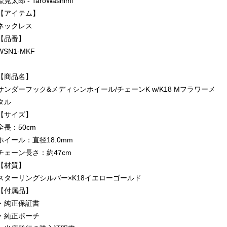
鷲見太郎 - TaroWashimi
【アイテム】
ネックレス
【品番】
WSN1-MKF
【商品名】
サンダーフック&メディシンホイール/チェーンK w/K18 Mフラワーメ
タル
【サイズ】
全長：50cm
ホイール：直径18.0mm
チェーン長さ：約47cm
【材質】
スターリングシルバー×K18イエローゴールド
【付属品】
・純正保証書
・純正ポーチ