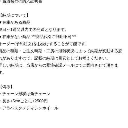
・当店発行の購入証明書
【納期について】
▼在庫がある商品
即日～1週間以内での発送となります。
▼在庫がない商品 ***商品代引ご利用不可***
オーダー(予約注文)をお受けすることが可能です。
商品の種類・ご注文時期・工房の混雑状況によって納期が変動する恐
れがありますので、記載の納期は目安としてお考えください。
詳しい納期は、当店からの受注確認メールにてご案内させて頂きま
す。
【備考】
・チェーン形状は角チェーン
・長さ±5cmごとに±2500円
・アラベスクメディシンホイール