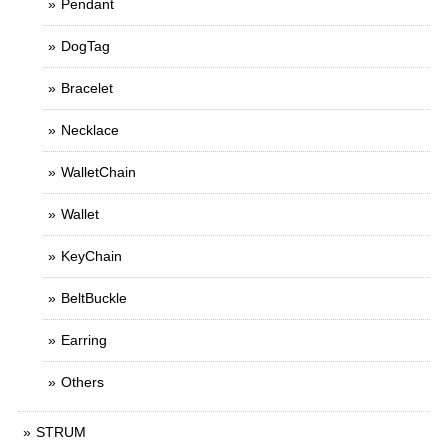
Pendant
DogTag
Bracelet
Necklace
WalletChain
Wallet
KeyChain
BeltBuckle
Earring
Others
STRUM