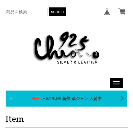
search
Toggle
navigati
▼STRUM 新作 革ジャン 入荷中
Item