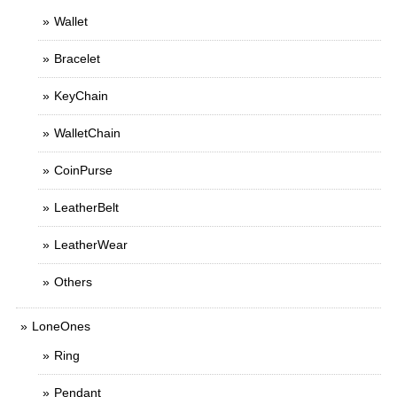
Wallet
Bracelet
KeyChain
WalletChain
CoinPurse
LeatherBelt
LeatherWear
Others
LoneOnes
Ring
Pendant