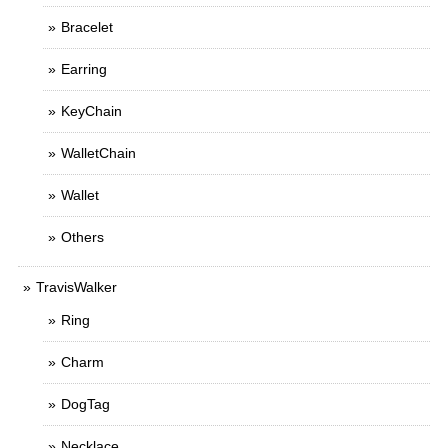
Bracelet
Earring
KeyChain
WalletChain
Wallet
Others
TravisWalker
Ring
Charm
DogTag
Necklace