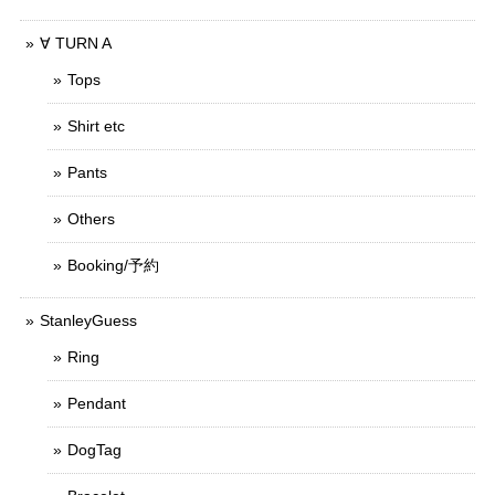
∀ TURN A
Tops
Shirt etc
Pants
Others
Booking/予約
StanleyGuess
Ring
Pendant
DogTag