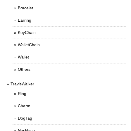
Bracelet
Earring
KeyChain
WalletChain
Wallet
Others
TravisWalker
Ring
Charm
DogTag
Necklace