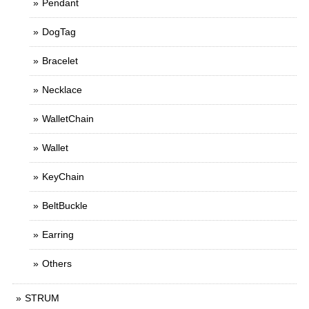
Pendant
DogTag
Bracelet
Necklace
WalletChain
Wallet
KeyChain
BeltBuckle
Earring
Others
STRUM