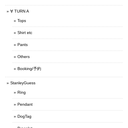
∀ TURN A
Tops
Shirt etc
Pants
Others
Booking/予約
StanleyGuess
Ring
Pendant
DogTag