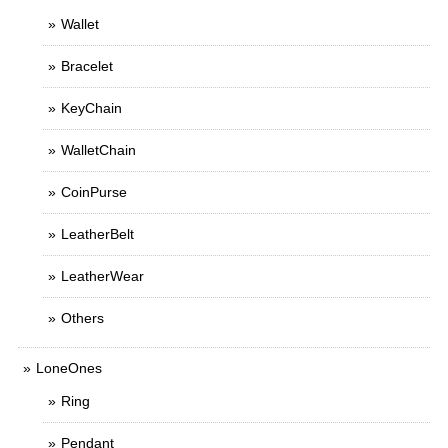
Wallet
Bracelet
KeyChain
WalletChain
CoinPurse
LeatherBelt
LeatherWear
Others
LoneOnes
Ring
Pendant