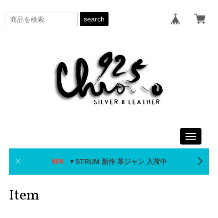
search
Toggle
navigati
▼STRUM 新作 革ジャン 入荷中
Item