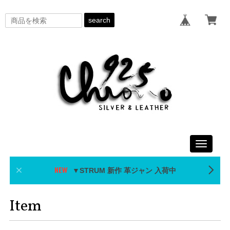
search
Toggle
navigati
▼STRUM 新作 革ジャン 入荷中
Item