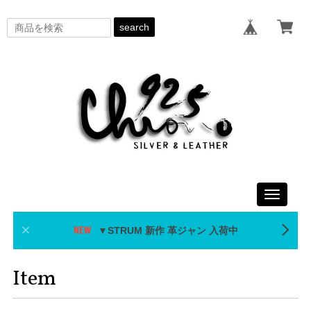
search
Toggle
navigati
▼STRUM 新作 革ジャン 入荷中
Item