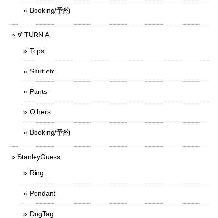
Booking/予約
∀ TURN A
Tops
Shirt etc
Pants
Others
Booking/予約
StanleyGuess
Ring
Pendant
DogTag