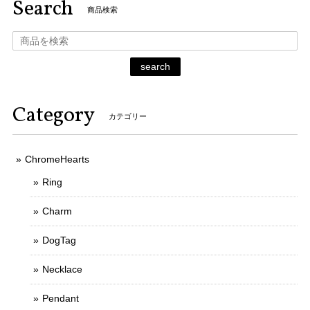
Search
商品検索
search
Category
カテゴリー
ChromeHearts
Ring
Charm
DogTag
Necklace
Pendant