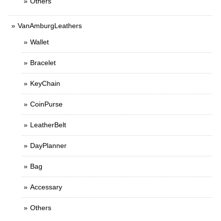
Others
VanAmburgLeathers
Wallet
Bracelet
KeyChain
CoinPurse
LeatherBelt
DayPlanner
Bag
Accessary
Others