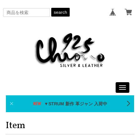
search
Toggle
navigati
▼STRUM 新作 革ジャン 入荷中
Item