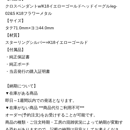
クロスペンダントw/K18イエローゴールドヘッドイーグル/eg-
02&S K18フラワーメタル
【サイズ】
タテ71.0mm×ヨコ44.0mm
【材質】
スターリングシルバー×K18イエローゴールド
【付属品】
・純正保証書
・純正ポーチ
・当店発行の購入証明書
【納期について】
▼在庫がある商品
即日～1週間以内での発送となります。
▼在庫がない商品 ***商品代引ご利用不可***
オーダー(予約注文)をお受けすることが可能です。
商品の種類・ご注文時期・工房の混雑状況によって納期が変動す
る恐れがありますので、記載の納期は目安としてお考えくださ