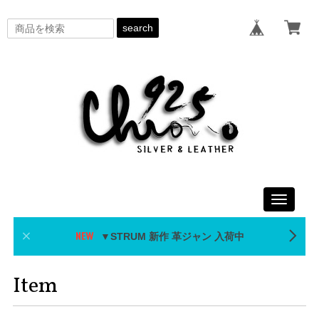
search
Toggle
navigati
▼STRUM 新作 革ジャン 入荷中
Item