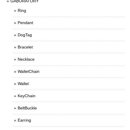
GABORATORY
Ring
Pendant
DogTag
Bracelet
Necklace
WalletChain
Wallet
KeyChain
BeltBuckle
Earring