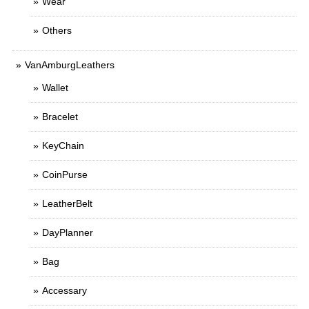
Wear
Others
VanAmburgLeathers
Wallet
Bracelet
KeyChain
CoinPurse
LeatherBelt
DayPlanner
Bag
Accessary