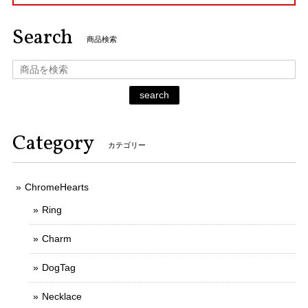
Search
商品検索
search
Category
カテゴリー
ChromeHearts
Ring
Charm
DogTag
Necklace