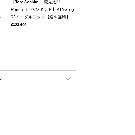
レ
【TaroWashimi 鷲見太郎
Pendant ペンダント】PTYG eg-
ル
05イーグルフック【送料無料】
¥323,400
0