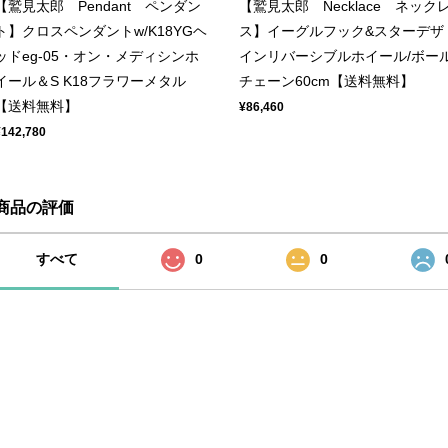
【鷲見太郎 Pendant ペンダン
【鷲見太郎 Necklace ネック
ト】クロスペンダントw/K18YGヘ
ス】イーグルフック&スターデザ
ッドeg-05・オン・メディシンホ
インリバーシブルホイール/ボー
イール＆S K18フラワーメタル
チェーン60cm【送料無料】
【送料無料】
¥86,460
¥142,780
商品の評価
すべて
0
0