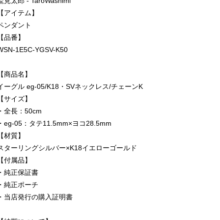
鷲見太郎 - TaroWashimi
【アイテム】
ペンダント
【品番】
WSN-1E5C-YGSV-K50
【商品名】
イーグル eg-05/K18・SVネックレス/チェーンK
【サイズ】
・全長：50cm
・eg-05：タテ11.5mm×ヨコ28.5mm
【材質】
スターリングシルバー×K18イエローゴールド
【付属品】
・純正保証書
・純正ポーチ
・当店発行の購入証明書