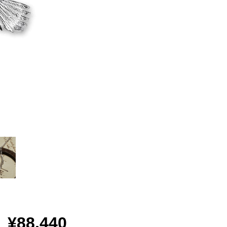
¥88,440