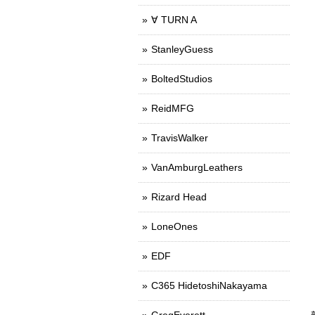
∀ TURN A
StanleyGuess
BoltedStudios
ReidMFG
TravisWalker
VanAmburgLeathers
Rizard Head
LoneOnes
EDF
C365 HidetoshiNakayama