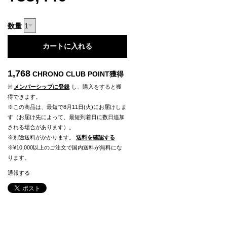
数量
カートに入れる
1,768
CHRONO CLUB POINT
獲得
※
メンバーシップに登録
し、購入をすると獲
得できます。
※この商品は、最短で8月11日(火)にお届けしま
す（お届け先によって、最短到着日に数日追加
される場合があります）。
※別途送料がかかります。
送料を確認する
※¥10,000以上のご注文で国内送料が無料にな
ります。
通報する