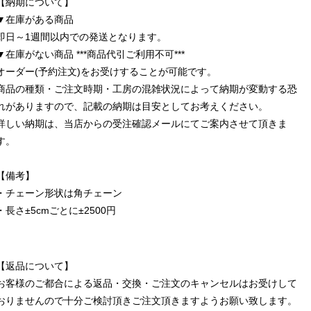
【納期について】
▼在庫がある商品
即日～1週間以内での発送となります。
▼在庫がない商品 ***商品代引ご利用不可***
オーダー(予約注文)をお受けすることが可能です。
商品の種類・ご注文時期・工房の混雑状況によって納期が変動する恐
れがありますので、記載の納期は目安としてお考えください。
詳しい納期は、当店からの受注確認メールにてご案内させて頂きま
す。
【備考】
・チェーン形状は角チェーン
・長さ±5cmごとに±2500円
【返品について】
お客様のご都合による返品・交換・ご注文のキャンセルはお受けして
おりませんので十分ご検討頂きご注文頂きますようお願い致します。