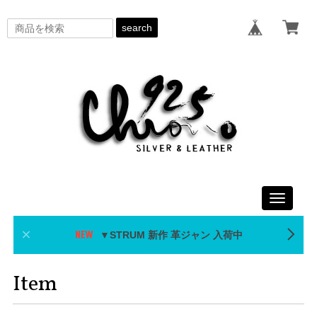
search
Toggle
navigati
▼STRUM 新作 革ジャン 入荷中
Item