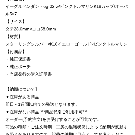
イーグルペンダントeg-02 w/ピンクトルマリンK18カップ/オーバ
ル5×7
【サイズ】
タテ28.0mm×ヨコ58.0mm
【材質】
スターリングシルバー×K18イエローゴールド×ピンクトルマリン
【付属品】
・純正保証書
・純正ポーチ
・当店発行の購入証明書
【納期について】
▼在庫がある商品
即日～1週間以内での発送となります。
▼在庫がない商品 ***商品代引ご利用不可***
オーダー(予約注文)をお受けすることが可能です。
商品の種類・ご注文時期・工房の混雑状況によって納期が変動す
る恐れがありますので、記載の納期は目安としてお考えくださ