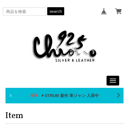
search
Toggle
navigati
▼STRUM 新作 革ジャン 入荷中
Item