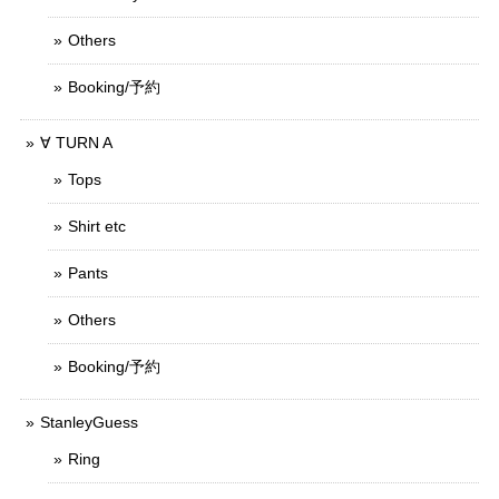
Others
Booking/予約
∀ TURN A
Tops
Shirt etc
Pants
Others
Booking/予約
StanleyGuess
Ring