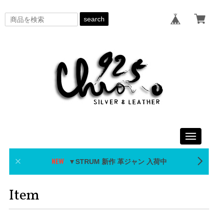
search
Toggle
navigati
▼STRUM 新作 革ジャン 入荷中
Item