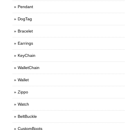
Pendant
DogTag
Bracelet
Earrings
KeyChain
WalletChain
Wallet
Zippo
Watch
BeltBuckle
CustomBoots