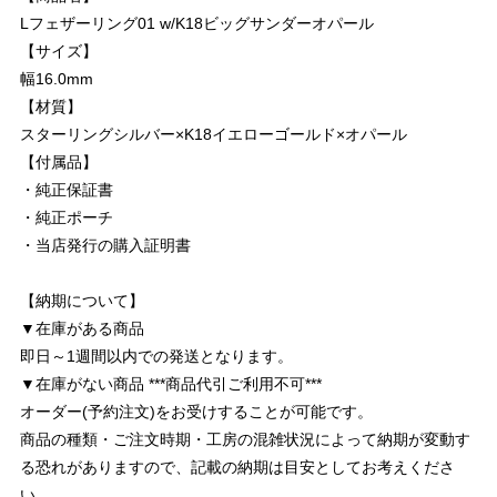
Lフェザーリング01 w/K18ビッグサンダーオパール
【サイズ】
幅16.0mm
【材質】
スターリングシルバー×K18イエローゴールド×オパール
【付属品】
・純正保証書
・純正ポーチ
・当店発行の購入証明書
【納期について】
▼在庫がある商品
即日～1週間以内での発送となります。
▼在庫がない商品 ***商品代引ご利用不可***
オーダー(予約注文)をお受けすることが可能です。
商品の種類・ご注文時期・工房の混雑状況によって納期が変動す
る恐れがありますので、記載の納期は目安としてお考えくださ
い。