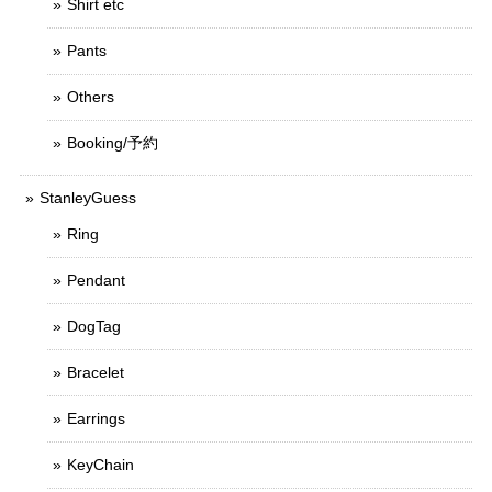
Shirt etc
Pants
Others
Booking/予約
StanleyGuess
Ring
Pendant
DogTag
Bracelet
Earrings
KeyChain