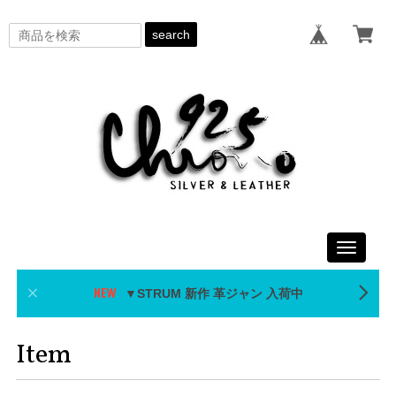
search
Toggle
navigati
▼STRUM 新作 革ジャン 入荷中
Item