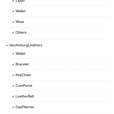
Zippo
Wallet
Wear
Others
VanAmburgLeathers
Wallet
Bracelet
KeyChain
CoinPurse
LeatherBelt
DayPlanner