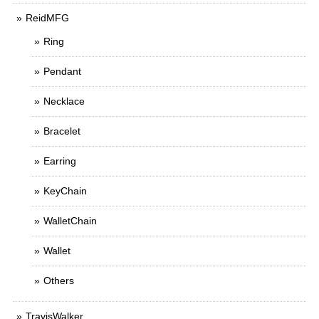
ReidMFG
Ring
Pendant
Necklace
Bracelet
Earring
KeyChain
WalletChain
Wallet
Others
TravisWalker