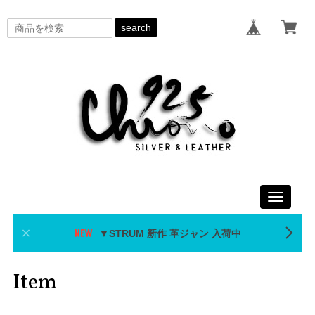
search
Toggle
navigati
▼STRUM 新作 革ジャン 入荷中
Item