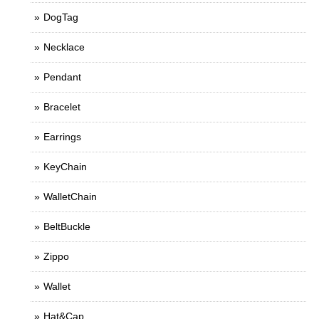
DogTag
Necklace
Pendant
Bracelet
Earrings
KeyChain
WalletChain
BeltBuckle
Zippo
Wallet
Hat&Cap