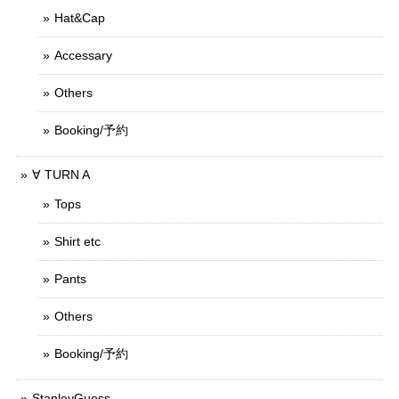
Hat&Cap
Accessary
Others
Booking/予約
∀ TURN A
Tops
Shirt etc
Pants
Others
Booking/予約
StanleyGuess