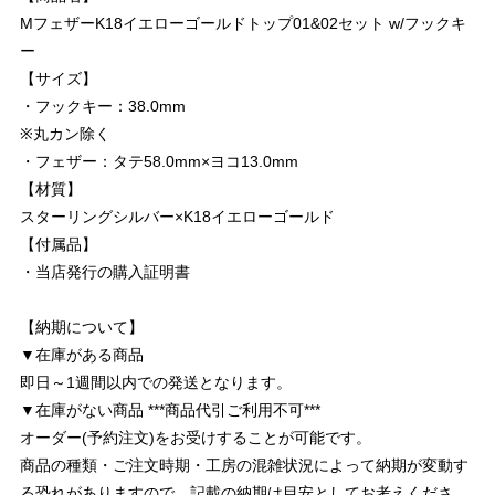
MフェザーK18イエローゴールドトップ01&02セット w/フックキ
ー
【サイズ】
・フックキー：38.0mm
※丸カン除く
・フェザー：タテ58.0mm×ヨコ13.0mm
【材質】
スターリングシルバー×K18イエローゴールド
【付属品】
・当店発行の購入証明書
【納期について】
▼在庫がある商品
即日～1週間以内での発送となります。
▼在庫がない商品 ***商品代引ご利用不可***
オーダー(予約注文)をお受けすることが可能です。
商品の種類・ご注文時期・工房の混雑状況によって納期が変動す
る恐れがありますので、記載の納期は目安としてお考えくださ