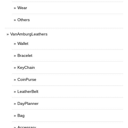
Wear
Others
VanAmburgLeathers
Wallet
Bracelet
KeyChain
CoinPurse
LeatherBelt
DayPlanner
Bag
Accessary