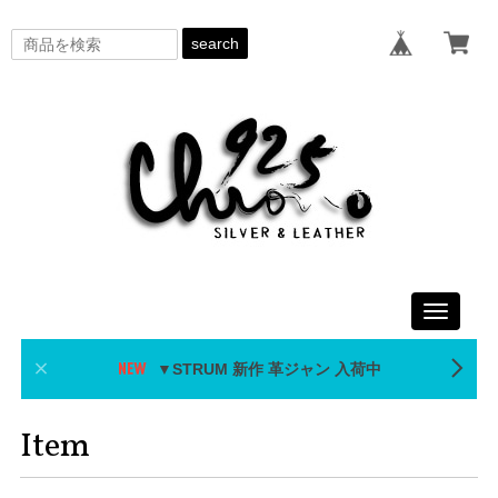
search
Toggle
navigati
▼STRUM 新作 革ジャン 入荷中
Item