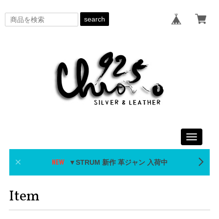
search
Toggle
navigati
▼STRUM 新作 革ジャン 入荷中
Item