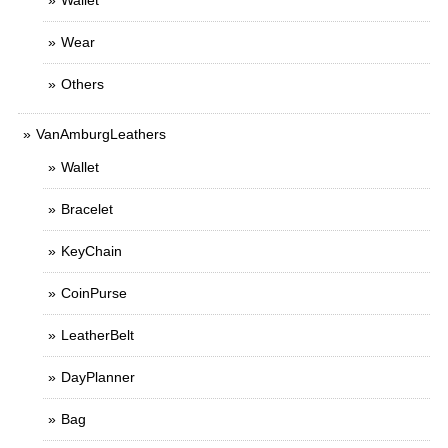
Wallet
Wear
Others
VanAmburgLeathers
Wallet
Bracelet
KeyChain
CoinPurse
LeatherBelt
DayPlanner
Bag