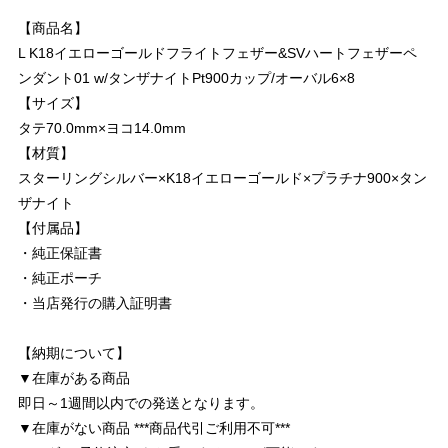
【商品名】
L K18イエローゴールドフライトフェザー&SVハートフェザーペ
ンダント01 w/タンザナイトPt900カップ/オーバル6×8
【サイズ】
タテ70.0mm×ヨコ14.0mm
【材質】
スターリングシルバー×K18イエローゴールド×プラチナ900×タン
ザナイト
【付属品】
・純正保証書
・純正ポーチ
・当店発行の購入証明書
【納期について】
▼在庫がある商品
即日～1週間以内での発送となります。
▼在庫がない商品 ***商品代引ご利用不可***