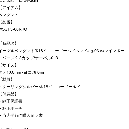
鷲見太郎 - TaroWashimi
【アイテム】
ペンダント
【品番】
WSGP3-68RKO
【商品名】
イーグルペンダント/K18イエローゴールドヘッド/eg-03 w/レインボー
トパーズK18カップ/オーバル6×8
【サイズ】
タテ40.0mm×ヨコ78.0mm
【材質】
スターリングシルバー×K18イエローゴールド
【付属品】
・純正保証書
・純正ポーチ
・当店発行の購入証明書