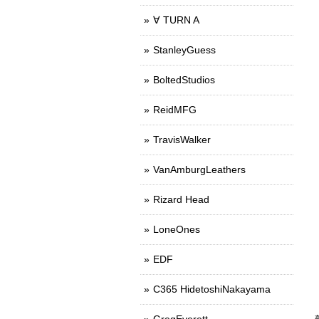
∀ TURN A
StanleyGuess
BoltedStudios
ReidMFG
TravisWalker
VanAmburgLeathers
Rizard Head
LoneOnes
EDF
C365 HidetoshiNakayama