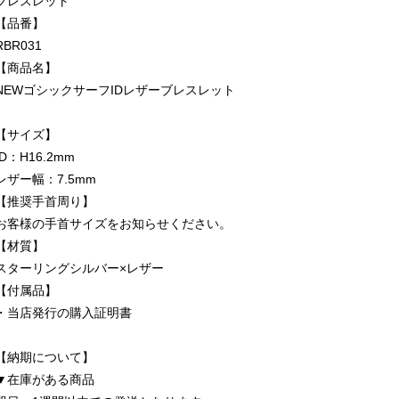
ブレスレット
【品番】
RBR031
【商品名】
NEWゴシックサーフIDレザーブレスレット
【サイズ】
ID：H16.2mm
レザー幅：7.5mm
【推奨手首周り】
お客様の手首サイズをお知らせください。
【材質】
スターリングシルバー×レザー
【付属品】
・当店発行の購入証明書
【納期について】
▼在庫がある商品