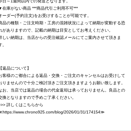
即日～1週間以内での発送となります。
▼在庫がない商品 ***商品代引ご利用不可***
オーダー(予約注文)をお受けすることが可能です。
商品の種類・ご注文時期・工房の混雑状況によって納期が変動する恐
れがありますので、記載の納期は目安としてお考えください。
詳しい納期は、当店からの受注確認メールにてご案内させて頂きま
す。
【返品について】
お客様のご都合による返品・交換・ご注文のキャンセルはお受けして
おりませんので十分ご検討頂きご注文頂きますようお願い致します。
なお、当店では返品の場合の代金返却は承っておりません。良品との
交換となりますので予めご了承ください。
>>> 詳しくはこちらから
≪
https://www.chrono925.com/blog/2026/01/31/174154
≫