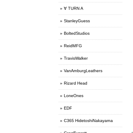
∀ TURN A
StanleyGuess
BoltedStudios
ReidMFG
TravisWalker
VanAmburgLeathers
Rizard Head
LoneOnes
EDF
C365 HidetoshiNakayama