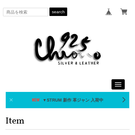
search
Toggle
navigati
▼STRUM 新作 革ジャン 入荷中
Item