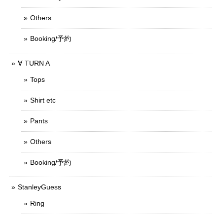
Others
Booking/予約
∀ TURN A
Tops
Shirt etc
Pants
Others
Booking/予約
StanleyGuess
Ring