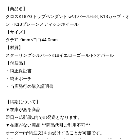
【商品名】
クロスK18YGトップペンダント w/オパール6×8, K18カップ・オ
ン・K18プレーンメディシンホイール
【サイズ】
タテ71.0mm×ヨコ44.0mm
【材質】
スターリングシルバー×K18イエローゴールド×オパール
【付属品】
・純正保証書
・純正ポーチ
・当店発行の購入証明書
【納期について】
▼在庫がある商品
即日～1週間以内での発送となります。
▼在庫がない商品 ***商品代引ご利用不可***
オーダー(予約注文)をお受けすることが可能です。