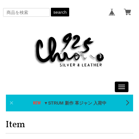
search
Toggle
navigati
▼STRUM 新作 革ジャン 入荷中
Item