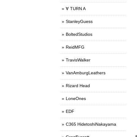
∀ TURN A
StanleyGuess
BoltedStudios
ReidMFG
TravisWalker
VanAmburgLeathers
Rizard Head
LoneOnes
EDF
C365 HidetoshiNakayama