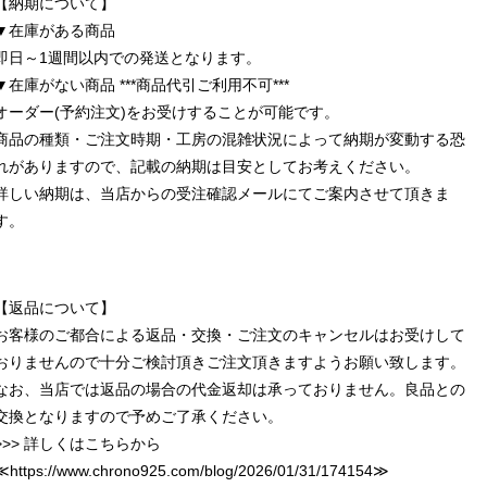
【納期について】
▼在庫がある商品
即日～1週間以内での発送となります。
▼在庫がない商品 ***商品代引ご利用不可***
オーダー(予約注文)をお受けすることが可能です。
商品の種類・ご注文時期・工房の混雑状況によって納期が変動する恐
れがありますので、記載の納期は目安としてお考えください。
詳しい納期は、当店からの受注確認メールにてご案内させて頂きま
す。
【返品について】
お客様のご都合による返品・交換・ご注文のキャンセルはお受けして
おりませんので十分ご検討頂きご注文頂きますようお願い致します。
なお、当店では返品の場合の代金返却は承っておりません。良品との
交換となりますので予めご了承ください。
>>> 詳しくはこちらから
≪
https://www.chrono925.com/blog/2026/01/31/174154
≫