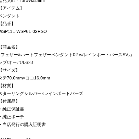
鷲見太郎 - TaroWashimi
【アイテム】
ペンダント
【品番】
WSP11L-WSP6L-02RSO
【商品名】
Lフェザー&ハートフェザーペンダント02 w/レインボートパーズSVカ
ップ/オーバル6×8
【サイズ】
タテ70.0mm×ヨコ16.0mm
【材質】
スターリングシルバー×レインボートパーズ
【付属品】
・純正保証書
・純正ポーチ
・当店発行の購入証明書