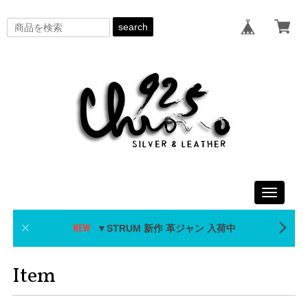
search
Toggle
navigati
▼STRUM 新作 革ジャン 入荷中
Item