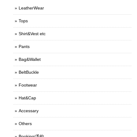
LeatherWear
Tops
Shirt&Vest etc
Pants
Bag&Wallet
BeltBuckle
Footwear
Hat&Cap
Accessary
Others
Booking/予約