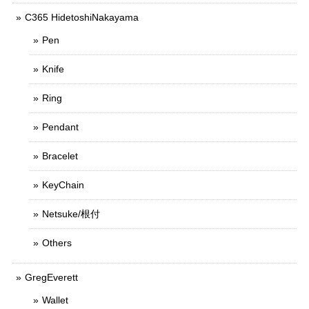
C365 HidetoshiNakayama
Pen
Knife
Ring
Pendant
Bracelet
KeyChain
Netsuke/根付
Others
GregEverett
Wallet