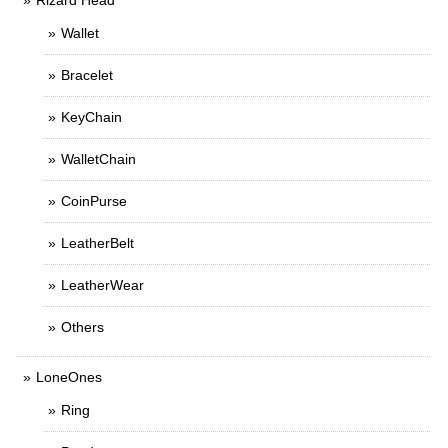
Rizard Head
Wallet
Bracelet
KeyChain
WalletChain
CoinPurse
LeatherBelt
LeatherWear
Others
LoneOnes
Ring