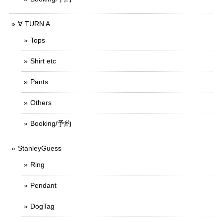
∀ TURN A
Tops
Shirt etc
Pants
Others
Booking/予約
StanleyGuess
Ring
Pendant
DogTag