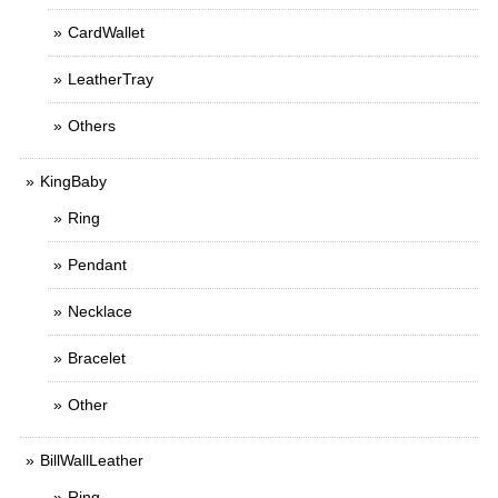
CardWallet
LeatherTray
Others
KingBaby
Ring
Pendant
Necklace
Bracelet
Other
BillWallLeather
Ring