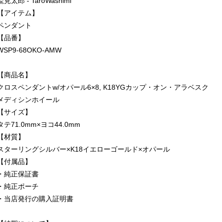
鷲見太郎 - TaroWashimi
【アイテム】
ペンダント
【品番】
WSP9-68OKO-AMW
【商品名】
クロスペンダントw/オパール6×8, K18YGカップ・オン・アラベスク
メディシンホイール
【サイズ】
タテ71.0mm×ヨコ44.0mm
【材質】
スターリングシルバー×K18イエローゴールド×オパール
【付属品】
・純正保証書
・純正ポーチ
・当店発行の購入証明書