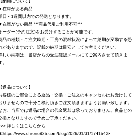
【納期について】
▼在庫がある商品
即日～1週間以内での発送となります。
▼在庫がない商品 ***商品代引ご利用不可***
オーダー(予約注文)をお受けすることが可能です。
商品の種類・ご注文時期・工房の混雑状況によって納期が変動する恐
れがありますので、記載の納期は目安としてお考えください。
詳しい納期は、当店からの受注確認メールにてご案内させて頂きま
す。
【返品について】
お客様のご都合による返品・交換・ご注文のキャンセルはお受けして
おりませんので十分ご検討頂きご注文頂きますようお願い致します。
なお、当店では返品の場合の代金返却は承っておりません。良品との
交換となりますので予めご了承ください。
>>> 詳しくはこちらから
≪
https://www.chrono925.com/blog/2026/01/31/174154
≫