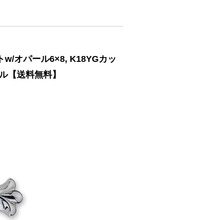
/オパール6×8, K18YGカッ
ル【送料無料】