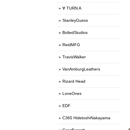
∀ TURN A
StanleyGuess
BoltedStudios
ReidMFG
TravisWalker
VanAmburgLeathers
Rizard Head
LoneOnes
EDF
C365 HidetoshiNakayama