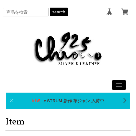
search
Toggle
navigati
▼STRUM 新作 革ジャン 入荷中
Item