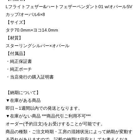
Lフライトフェザー&ハートフェザーペンダント01 w/オパールSV
カップ/オーバル6×8
【サイズ】
タテ70.0mm×ヨコ14.0mm
【材質】
スターリングシルバー×オパール
【付属品】
・純正保証書
・純正ポーチ
・当店発行の購入証明書
【納期について】
▼在庫がある商品
即日～1週間以内での発送となります。
▼在庫がない商品 ***商品代引ご利用不可***
オーダー(予約注文)をお受けすることが可能です。
商品の種類・ご注文時期・工房の混雑状況によって納期が変動す
る恐れがありますので、記載の納期は目安としてお考えくださ