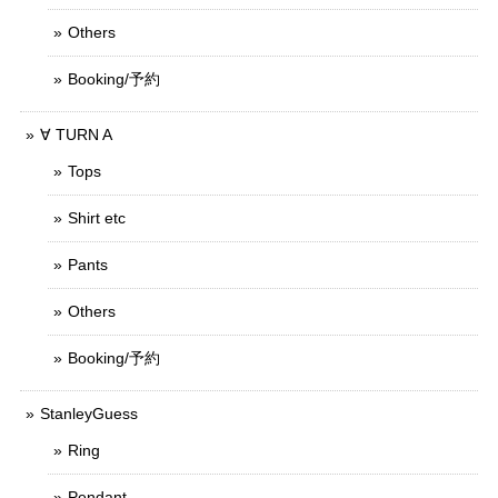
Others
Booking/予約
∀ TURN A
Tops
Shirt etc
Pants
Others
Booking/予約
StanleyGuess
Ring
Pendant