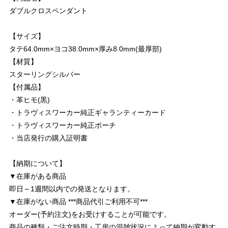
ダブルクロスペンダント
【サイズ】
タテ64.0mm×ヨコ38.0mm×厚み8.0mm(最厚部)
【材質】
スターリングシルバー
【付属品】
・革ヒモ(黒)
・トラヴィスワーカー純正ギャランティーカード
・トラヴィスワーカー純正ポーチ
・当店発行の購入証明書
【納期について】
▼在庫がある商品
即日～1週間以内での発送となります。
▼在庫がない商品 ***商品代引ご利用不可***
オーダー(予約注文)をお受けすることが可能です。
商品の種類・ご注文時期・工房の混雑状況によって納期が変動す