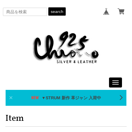
search
Toggle
navigati
▼STRUM 新作 革ジャン 入荷中
Item