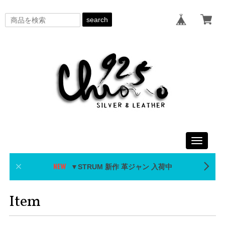
search
Toggle
navigati
▼STRUM 新作 革ジャン 入荷中
Item