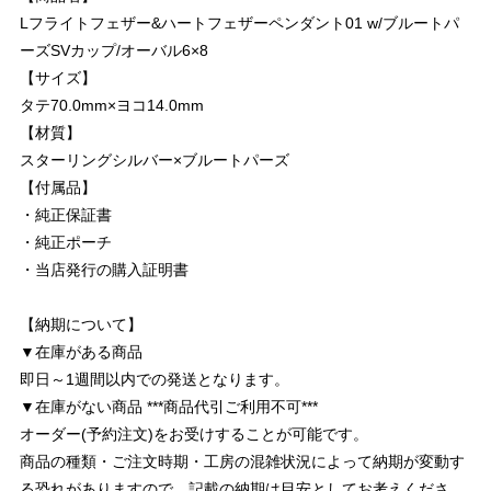
Lフライトフェザー&ハートフェザーペンダント01 w/ブルートパ
ーズSVカップ/オーバル6×8
【サイズ】
タテ70.0mm×ヨコ14.0mm
【材質】
スターリングシルバー×ブルートパーズ
【付属品】
・純正保証書
・純正ポーチ
・当店発行の購入証明書
【納期について】
▼在庫がある商品
即日～1週間以内での発送となります。
▼在庫がない商品 ***商品代引ご利用不可***
オーダー(予約注文)をお受けすることが可能です。
商品の種類・ご注文時期・工房の混雑状況によって納期が変動す
る恐れがありますので、記載の納期は目安としてお考えくださ